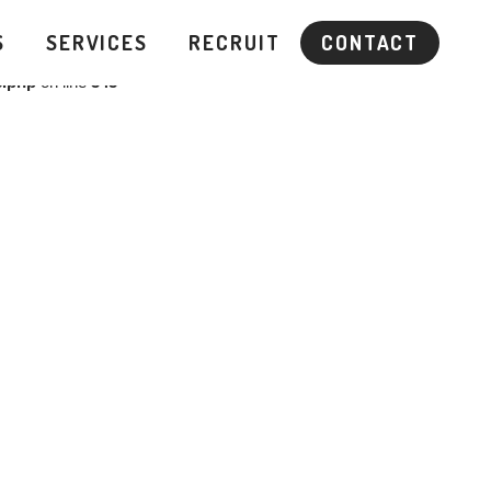
3
S
SERVICES
RECRUIT
CONTACT
s.php
on line
343
ecent posts
KTV『よ～いドン！全力！街イチっ飯』を担当しま
した 2026.7.27 OA
MBS『西乃風ブラン堂』を担当しました 2026.7.27
OA
MBS 『MIRAI JAM』を担当しました 2026.7.25 OA
MBS『西乃風ブラン堂』を担当しました 2026.7.20