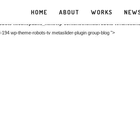
public_html/wp-content/themes/robots-tv/functions.php
on line
34
HOME
ABOUT
WORKS
NEW
obots-tv.com/public_html/wp-content/themes/robots-tv/function
d-194 wp-theme-robots-tv metaslider-plugin group-blog ">
R
 『目撃ランナーSCOPE』