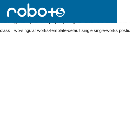
Warning
: Undefined array key 0 in
/home/robotstv/robots-tv.com/
Warning
: Attempt to read property "slug" on null in
/home/robotstv/r
class="wp-singular works-template-default single single-works posti
Skip
to
NEWS
content
みんなのニュース報道ランナー
〜2020年3月