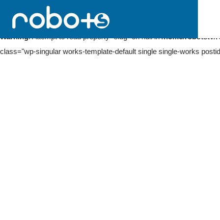
Warning
: Undefined array key 0 in
/home/robotstv/robots-tv.com/
Warning
: Attempt to read property "slug" on null in
/home/robotstv/r
class="wp-singular works-template-default single single-works posti
Skip
to
NEWS
content
どっキング４８
2013年