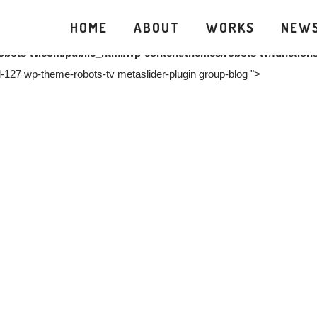
public_html/wp-content/themes/robots-tv/functions.php
on line
34
HOME
ABOUT
WORKS
NEW
obots-tv.com/public_html/wp-content/themes/robots-tv/function
d-127 wp-theme-robots-tv metaslider-plugin group-blog ">
R