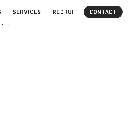
3
S
SERVICES
RECRUIT
CONTACT
s.php
on line
343
ecent posts
KTV『よ～いドン！全力！街イチっ飯』を担当しま
した 2026.7.27 OA
MBS『西乃風ブラン堂』を担当しました 2026.7.27
OA
MBS 『MIRAI JAM』を担当しました 2026.7.25 OA
MBS『西乃風ブラン堂』を担当しました 2026.7.20